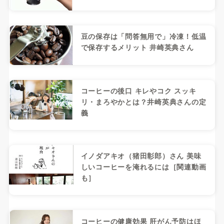
豆の保存は「問答無用で」冷凍！低温
で保存するメリット 井崎英典さん
コーヒーの後口 キレやコク スッキ
リ・まろやかとは？井崎英典さんの定
義
イノダアキオ（猪田彰郎）さん 美味
しいコーヒーを淹れるには［関連動画
も］
コーヒーの健康効果 肝がん予防はほ