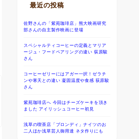
最近の投稿
佐野さんの「紫苑珈琲店」熊大映画研究
部さんの自主製作映画に登場
スペシャルティコーヒーの定義とマリア
ージュ・フードペアリングの違い 荻原駿
さん
コーヒーゼリーにはアガー一択！ゼラチ
ンや寒天との違い 凝固温度や食感 荻原駿
さん
紫苑珈琲店へ 今回はチーズケーキを頂き
ました アイリッシュコーヒー初見
浅草の喫茶店「ブロンディ」ナイツのお
二人ほか浅草芸人御用達 ネタ作りにも