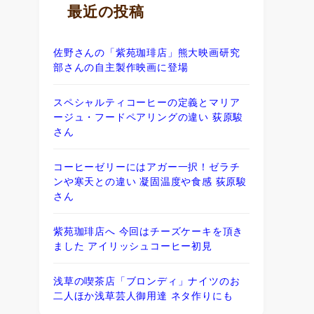
最近の投稿
佐野さんの「紫苑珈琲店」熊大映画研究
部さんの自主製作映画に登場
スペシャルティコーヒーの定義とマリア
ージュ・フードペアリングの違い 荻原駿
さん
コーヒーゼリーにはアガー一択！ゼラチ
ンや寒天との違い 凝固温度や食感 荻原駿
さん
紫苑珈琲店へ 今回はチーズケーキを頂き
ました アイリッシュコーヒー初見
浅草の喫茶店「ブロンディ」ナイツのお
二人ほか浅草芸人御用達 ネタ作りにも